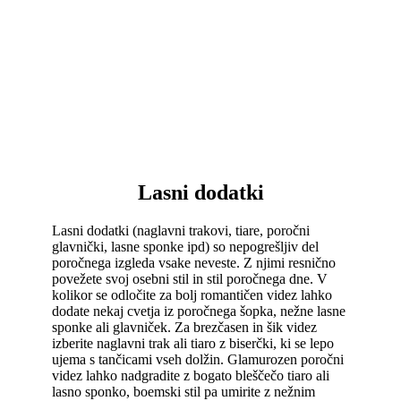
Lasni dodatki
Lasni dodatki (naglavni trakovi, tiare, poročni
glavnički, lasne sponke ipd) so nepogrešljiv del
poročnega izgleda vsake neveste. Z njimi resnično
povežete svoj osebni stil in stil poročnega dne. V
kolikor se odločite za bolj romantičen videz lahko
dodate nekaj cvetja iz poročnega šopka, nežne lasne
sponke ali glavniček. Za brezčasen in šik videz
izberite naglavni trak ali tiaro z biserčki, ki se lepo
ujema s tančicami vseh dolžin. Glamurozen poročni
videz lahko nadgradite z bogato bleščečo tiaro ali
lasno sponko, boemski stil pa umirite z nežnim