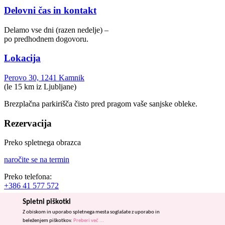
Delovni čas in kontakt
Delamo vse dni (razen nedelje) –
po predhodnem dogovoru.
Lokacija
Perovo 30, 1241 Kamnik
(le 15 km iz Ljubljane)
Brezplačna parkirišča čisto pred pragom vaše sanjske obleke.
Rezervacija
Preko spletnega obrazca
naročite se na termin
Preko telefona:
+386 41 577 572
Spletni piškotki
Preko elektronske pošte:
info@sanjska-obleka.si
Z obiskom in uporabo spletnega mesta soglašate z uporabo in
beleženjem piškotkov.
Preberi več ...