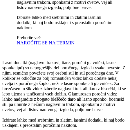
naglavnim trakom, sponkami z motivi cvetov, vej ali
listov naravnega izgleda, poljubne barve.
Izbirate lahko med srebrnimi in zlatimi lasnimi
dodatki, ki naj bodo usklajeni s preostalim poročnim
nakitom.
Preberite več
NAROČITE SE NA TERMIN
Lasni dodatki (naglavni trakovi, tiare, poročni glavnički, lasne
sponke ipd) so nepogrešljiv del poročnega izgleda vsake neveste. Z
njimi resnično povežete svoj osebni stil in stil poročnega dne. V
kolikor se odločite za bolj romantičen videz lahko dodate nekaj
cvetja iz poročnega šopka, nežne lasne sponke ali glavniček. Za
brezčasen in šik videz izberite naglavni trak ali tiaro z biserčki, ki se
lepo ujema s tančicami vseh dolžin. Glamurozen poročni videz
lahko nadgradite z bogato bleščečo tiaro ali lasno sponko, boemski
stil pa umirite z nežnim naglavnim trakom, sponkami z motivi
cvetov, vej ali listov naravnega izgleda, poljubne barve.
Izbirate lahko med srebrnimi in zlatimi lasnimi dodatki, ki naj bodo
usklajeni s preostalim poročnim nakitom.