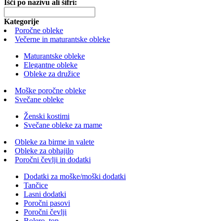
Išči po nazivu ali šifri:
Kategorije
Poročne obleke
Večerne in maturantske obleke
Maturantske obleke
Elegantne obleke
Obleke za družice
Moške poročne obleke
Svečane obleke
Ženski kostimi
Svečane obleke za mame
Obleke za birme in valete
Obleke za obhajilo
Poročni čevlji in dodatki
Dodatki za moške/moški dodatki
Tančice
Lasni dodatki
Poročni pasovi
Poročni čevlji
Bolero, top