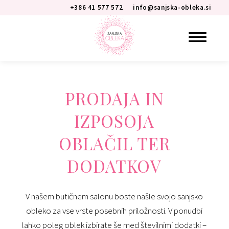
+386 41 577 572
info@sanjska-obleka.si
PRODAJA IN
IZPOSOJA
OBLAČIL TER
DODATKOV
V našem butičnem salonu boste našle svojo sanjsko
obleko za vse vrste posebnih priložnosti. V ponudbi
lahko poleg oblek izbirate še med številnimi dodatki –