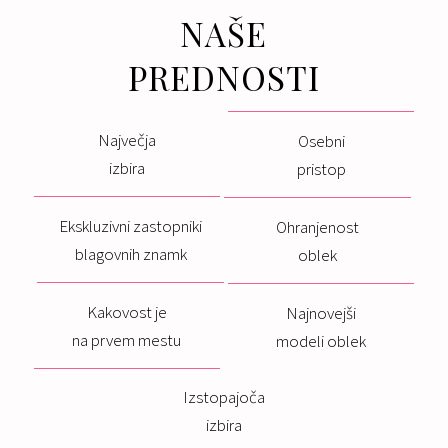
NAŠE
PREDNOSTI
Največja
Osebni
izbira
pristop
Ekskluzivni zastopniki
Ohranjenost
blagovnih znamk
oblek
Kakovost je
Najnovejši
na prvem mestu
modeli oblek
Izstopajoča
izbira