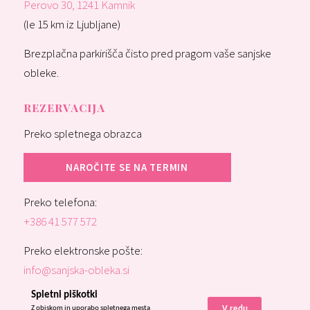
Perovo 30, 1241 Kamnik
(le 15 km iz Ljubljane)
Brezplačna parkirišča čisto pred pragom vaše sanjske
obleke.
REZERVACIJA
Preko spletnega obrazca
NAROČITE SE NA TERMIN
Preko telefona:
+386 41 577 572
Preko elektronske pošte:
info@sanjska-obleka.si
Spletni piškotki
Z obiskom in uporabo spletnega mesta
V redu