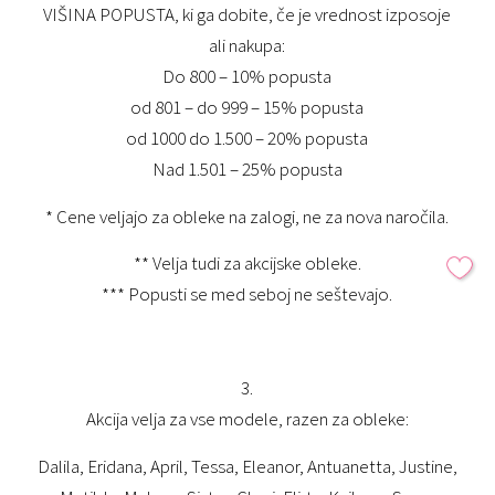
VIŠINA POPUSTA,
ki ga dobite,
če je vrednost izposoje
ali nakupa:
Do 800 – 10%
popusta
od 801 – do 999 – 15%
popusta
od 1000 do 1.500 – 20%
popusta
Nad 1.501 – 25%
popusta
* Cene veljajo za obleke na zalogi, ne za nova naročila.
** Velja tudi
za akcij
ske obleke
.
***
Popusti se med seboj ne seštevajo.
3
.
Akcija v
elja za vse modele, razen za obleke
:
Dalila, Eridana, April, Tessa, Eleanor, Antuanetta, Justine,