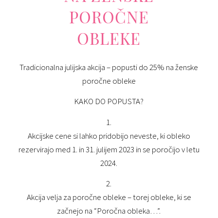
POROČNE
OBLEKE
Tradicionalna julijska akcija – popusti do 25% na ženske
poročne obleke
KAKO DO POPUSTA?
1.
Akcij
ske cene si lahko pridobijo neveste
, ki obleko
rezervirajo med
1.
in 31. julijem 202
3
in se poročijo v letu
202
4.
2
.
Akcija velja za poročne obleke – torej obleke, ki se
začnejo na “Poročna obleka…”.