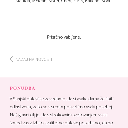
Matilda, Mclean, Sister, Cheri, Flirts, Kailene, Sonu.
Prisrčno vabljene.
NAZAJ NA NOVOSTI
PONUDBA
V Sanjski obleki se zavedamo, da si vsaka dama želi biti
edinstvena, zato se s srcem posvetimo vsaki posebej.
Naš glavni cilj je, da s strokovnim svetovanjem vsaki
izmed vas z izbiro kvalitetne obleke poskrbimo, da bo