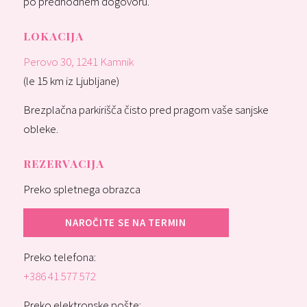
po predhodnem dogovoru.
LOKACIJA
Perovo 30, 1241 Kamnik
(le 15 km iz Ljubljane)
Brezplačna parkirišča čisto pred pragom vaše sanjske
obleke.
REZERVACIJA
Preko spletnega obrazca
NAROČITE SE NA TERMIN
Preko telefona:
+386 41 577 572
Preko elektronske pošte: