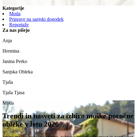
Kategorije
Moda
Priprave na sanjski dogodek
Reportaže
Za nas pišejo
Anja
Hermina
Janina Perko
Sanjska Obleka
Tjaša
Tjaša Tjasa
Moda
Trendi in nasveti za izbiro moške poročne
obleke v letu 2026