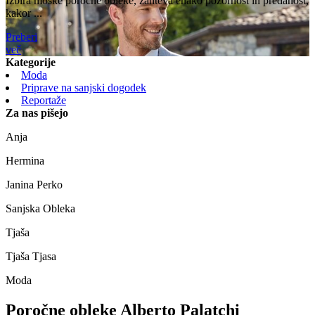
Izbira moške poročne obleke, zahteva enako pozornost in predanost,
kakor ...
Preberi
več
Kategorije
Moda
Priprave na sanjski dogodek
Reportaže
Za nas pišejo
Anja
Hermina
Janina Perko
Sanjska Obleka
Tjaša
Tjaša Tjasa
Moda
Poročne obleke Alberto Palatchi