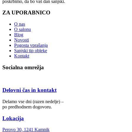
poskrbimo, da bo vaš dan sanjski.
ZA UPORABNICO
O nas
O salonu
Blog
Novosti
Pogosta vprašanja
Sanjski tip obleke
Kontakt
Socialna omrežja
Delovni čas in kontakt
Delamo vse dni (razen nedelje) –
po predhodnem dogovoru.
Lokacija
Perovo 30, 1241 Kamnik