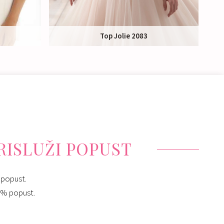
Top Jolie 2083
Nakup:
108 €
Izposoja:
55 €
PRISLUŽI POPUST
 popust.
10% popust.