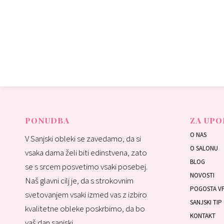
PONUDBA
ZA UPO
O NAS
V Sanjski obleki se zavedamo, da si
O SALONU
vsaka dama želi biti edinstvena, zato
BLOG
se s srcem posvetimo vsaki posebej.
NOVOSTI
Naš glavni cilj je, da s strokovnim
POGOSTA V
svetovanjem vsaki izmed vas z izbiro
SANJSKI TIP
kvalitetne obleke poskrbimo, da bo
KONTAKT
vaš dan sanjski.