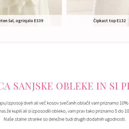
eten šal, ogrinjalo E339
Čipkast top E132
Nakup:
39 €
Nakup:
95 €
Izposoja:
65 €
A SANJSKE OBLEKE IN SI 
pu/izposoji dveh ali več kosov svečanih oblačil vam priznamo 10%
 nas že kupili ali si izposodili obleko, vam prav tako priznamo 5 do 
Naše stalne stranke so deležne tudi drugih dodatnih ugodnosti.