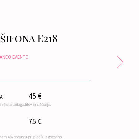
 šifona E218
IANCO EVENTO
45 €
A:
e všteta prilagoditev in čiščenje.
75 €
nem 4% popustu pri plačilu z gotovino.