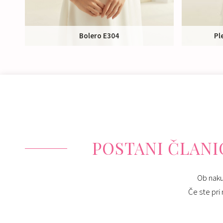
Bolero E304
Pl
Izposoja:
75 €
POSTANI ČLANIC
Ob naku
Če ste pri