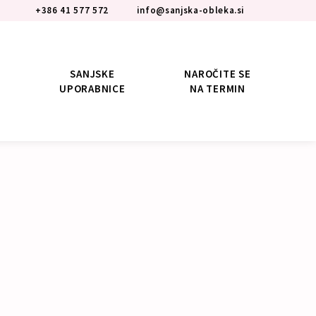
+386 41 577 572
info@sanjska-obleka.si
SANJSKE
NAROČITE SE
UPORABNICE
NA TERMIN