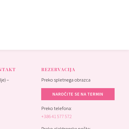
ONTAKT
REZERVACIJA
je) –
Preko spletnega obrazca
NAROČITE SE NA TERMIN
Preko telefona:
+386 41 577 572
Preko elektronske pošte: