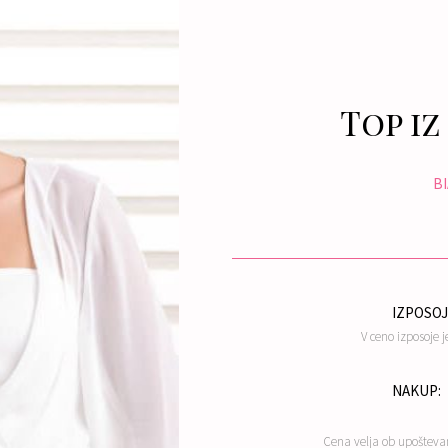
Top iz
B
IZPOSOJ
V ceno izposoje j
NAKUP:
Cena velja ob upošteva