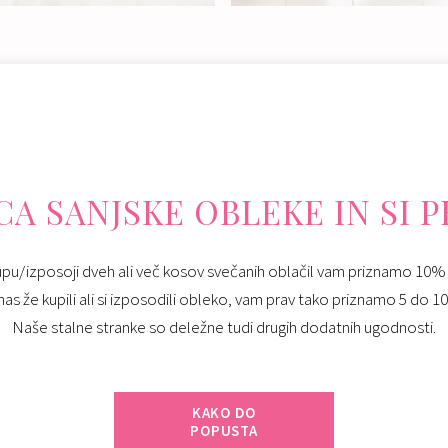
Izposoja:
791 - 990 €
Izposoja:
791 - 990 €
A SANJSKE OBLEKE IN SI 
pu/izposoji dveh ali več kosov svečanih oblačil vam priznamo 10%
 nas že kupili ali si izposodili obleko, vam prav tako priznamo 5 do 
Naše stalne stranke so deležne tudi drugih dodatnih ugodnosti.
KAKO DO
POPUSTA