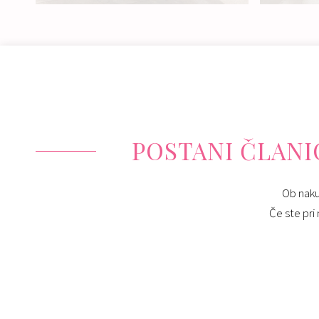
Nakup:
740 €
Izposoja:
399 - 590 €
POSTANI ČLANIC
Ob naku
Če ste pri