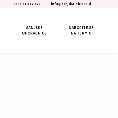
+386 41 577 572
info@sanjska-obleka.si
SANJSKE
NAROČITE SE
UPORABNICE
NA TERMIN