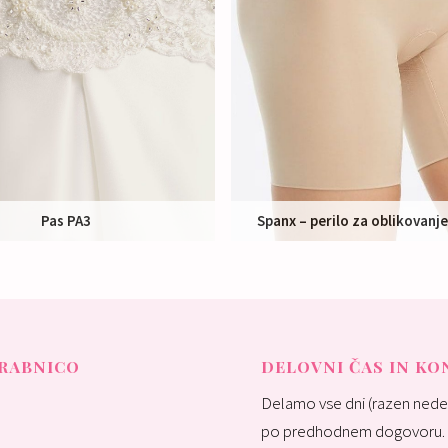
Pas PA3
Spanx – perilo za oblikovanj
Nakup:
85 €
Izposoja:
45 €
RABNICO
DELOVNI ČAS IN K
Delamo vse dni (razen nedel
po predhodnem dogovoru.