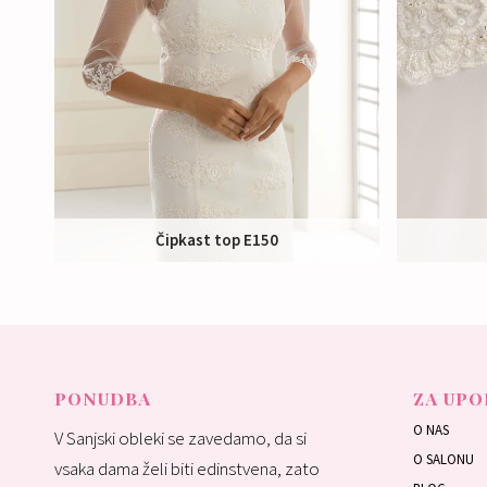
Čipkast top E150
Nakup:
45 €
Izposoja:
45 €
PONUDBA
ZA UPO
O NAS
V Sanjski obleki se zavedamo, da si
O SALONU
vsaka dama želi biti edinstvena, zato