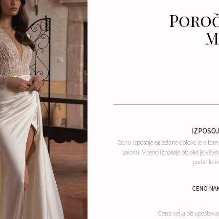
Poroč
M
IZPOSOJ
Cena izposoje ogledane obleke je v te
salonu. V ceno izposoje obleke je všteto
podkrilo i
CENO NAK
Cena velja ob upošteva