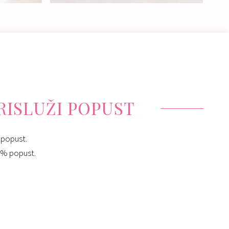
Nakup:
680 €
Izposoja:
591 - 790 €
PRISLUŽI POPUST
 popust.
10% popust.