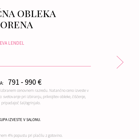
na obleka
orena
EVA LENDEL
791 - 990 €
A:
m izbranem cenovnem razredu. Natančno ceno izveste v
: svetovanje pri izbiranju, prikrojitev obleke, čiščenje,
n pripadajoč šal/ogrinjalo.
UPA IZVESTE V SALONU.
nem 4% popustu pri plačilu z gotovino.