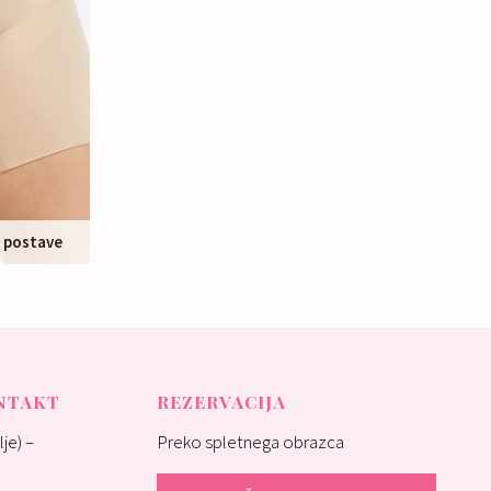
e postave
ONTAKT
REZERVACIJA
je) –
Preko spletnega obrazca