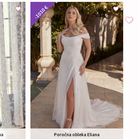
-1010 €
ma
Poročna obleka Eliana