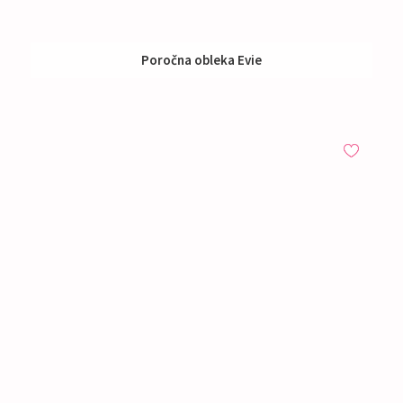
Poročna obleka Evie
Izposoja:
791 - 990 €