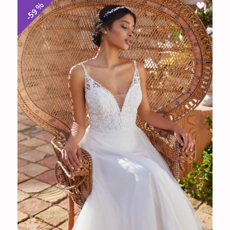
-59 %