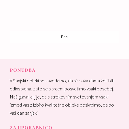
Pas
Nakup:
65 €
PONUDBA
V Sanjski obleki se zavedamo, da si vsaka dama želi biti
edinstvena, zato se s srcem posvetimo vsaki posebej.
Naš glavni cilj je, da s strokovnim svetovanjem vsaki
izmed vas z izbiro kvalitetne obleke poskrbimo, da bo
vaš dan sanjski.
ZA UPORABNICO