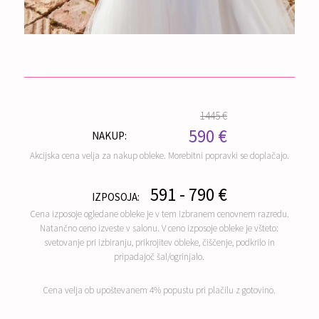
1445 €
590 €
NAKUP:
Akcijska cena velja za nakup obleke. Morebitni popravki se doplačajo.
591 - 790 €
IZPOSOJA:
Cena izposoje ogledane obleke je v tem izbranem cenovnem razredu.
Natančno ceno izveste v salonu. V ceno izposoje obleke je všteto:
svetovanje pri izbiranju, prikrojitev obleke, čiščenje, podkrilo in
pripadajoč šal/ogrinjalo.
Cena velja ob upoštevanem 4% popustu pri plačilu z gotovino.