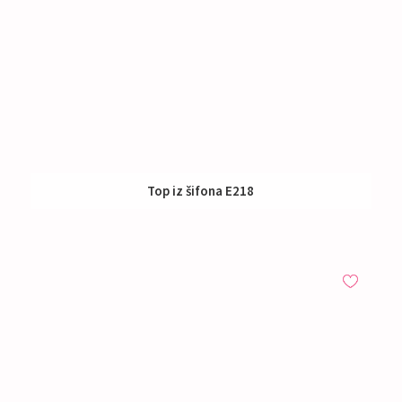
Top iz šifona E218
Nakup:
75 €
Izposoja:
45 €