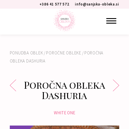
+386 41 577 572
info@sanjska-obleka.si
PONUDBA OBLEK
/
POROČNE OBLEKE
/
POROČNA
OBLEKA DASHURIA
Poročna obleka
Dashuria
WHITE ONE