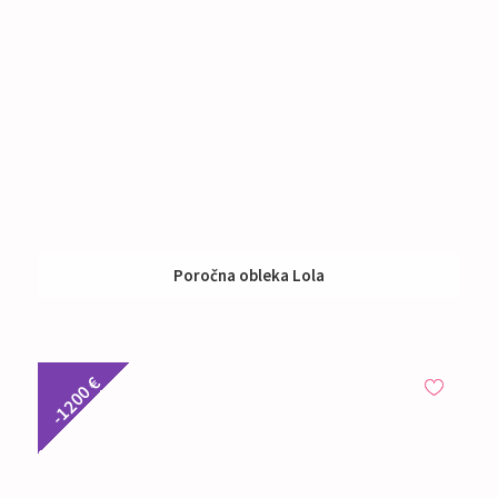
Poročna obleka Lola
Izposoja:
Nad 1000 €
-1200 €