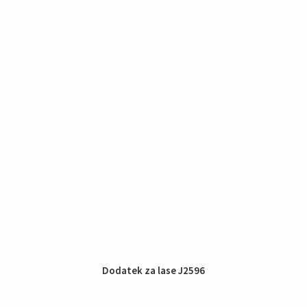
Dodatek za lase J2596
Nakup:
81 €