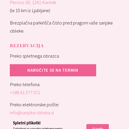
Perovo 30, 1241 Kamnik
(le 15 km iz Ljubljane)
Brezplačna parkirišča čisto pred pragom vaše sanjske
obleke.
REZERVACIJA
Preko spletnega obrazca
NAROČITE SE NA TERMIN
Preko telefona:
+386 41 577 572
Preko elektronske pošte:
info@sanjska-obleka.si
Spletni piškotki
Z obiskom in uporabo spletnega mesta