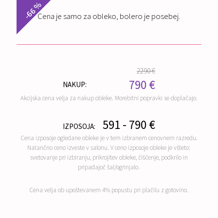
-66 %
Cena je samo za obleko, bolero je posebej.
2290 €
790 €
NAKUP:
Akcijska cena velja za nakup obleke. Morebitni popravki se doplačajo.
591 - 790 €
IZPOSOJA:
Cena izposoje ogledane obleke je v tem izbranem cenovnem razredu.
Natančno ceno izveste v salonu. V ceno izposoje obleke je všteto:
svetovanje pri izbiranju, prikrojitev obleke, čiščenje, podkrilo in
pripadajoč šal/ogrinjalo.
Cena velja ob upoštevanem 4% popustu pri plačilu z gotovino.