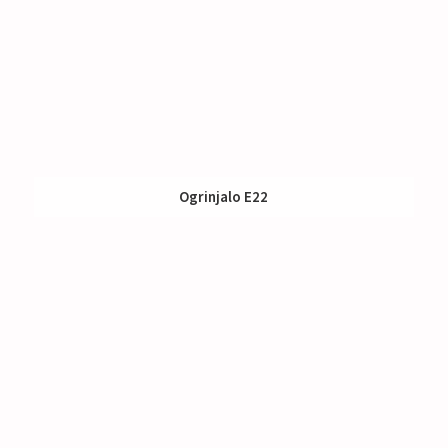
Ogrinjalo E22
Izposoja:
45 €