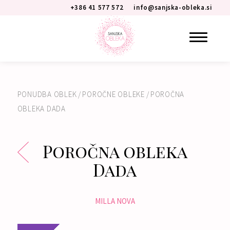
+386 41 577 572
info@sanjska-obleka.si
PONUDBA OBLEK
/
POROČNE OBLEKE
/
POROČNA
OBLEKA DADA
Poročna obleka
Dada
MILLA NOVA