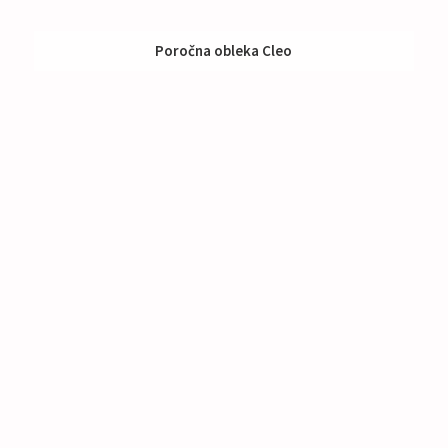
Poročna obleka Cleo
Nakup:
1195 €
Izposoja:
591 - 790 €