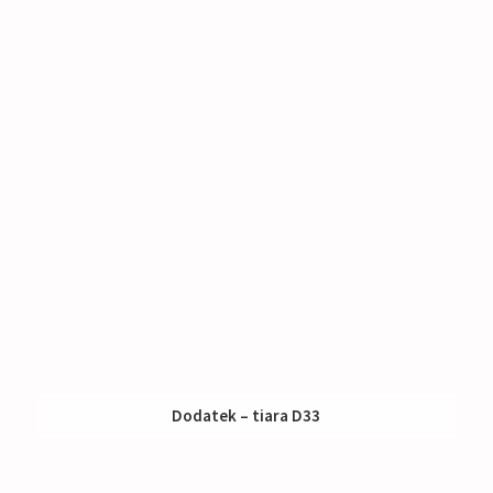
Dodatek – tiara D33
Nakup:
73 €
Izposoja:
45 €