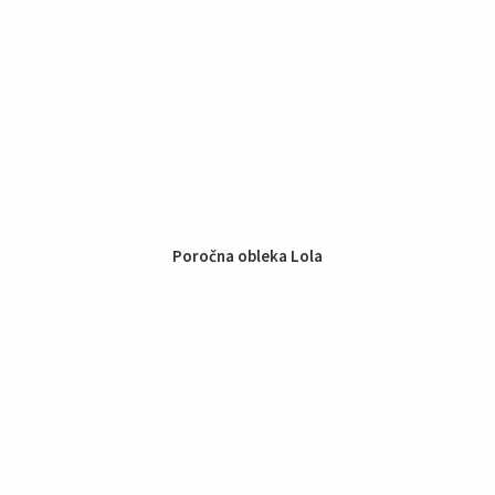
Poročna obleka Lola
Izposoja:
Nad 1000 €