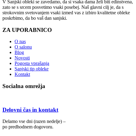
V Sanjski obleki se zavedamo, da si vsaka dama želi biti edinstvena,
zato se s srcem posvetimo vsaki posebej. Naš glavni cilj je, da s
strokovnim svetovanjem vsaki izmed vas z izbiro kvalitetne obleke
poskrbimo, da bo vaš dan sanjski.
ZA UPORABNICO
O nas
O salonu
Blog
Novosti
Pogosta vprašanja
Sanjski tip obleke
Kontakt
Socialna omrežja
Delovni čas in kontakt
Delamo vse dni (razen nedelje) –
po predhodnem dogovoru.