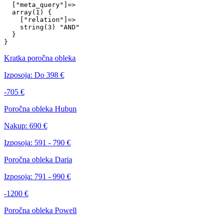
  ["meta_query"]=>

  array(1) {

    ["relation"]=>

    string(3) "AND"

  }

Kratka poročna obleka
Izposoja:
Do 398 €
-705 €
Poročna obleka Hubun
Nakup:
690 €
Izposoja:
591 - 790 €
Poročna obleka Daria
Izposoja:
791 - 990 €
-1200 €
Poročna obleka Powell