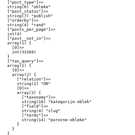
  ["post_type"]=>

  string(6) "obleke"

  ["post_status"]=>

  string(7) "publish"

  ["orderby"]=>

  string(4) "rand"

  ["posts_per_page"]=>

  int(4)

  ["post__not_in"]=>

  array(1) {

    [0]=>

    int(33269)

  }

  ["tax_query"]=>

  array(1) {

    [0]=>

    array(2) {

      ["relation"]=>

      string(2) "OR"

      [0]=>

      array(3) {

        ["taxonomy"]=>

        string(16) "kategorije-oblek"

        ["field"]=>

        string(4) "slug"

        ["terms"]=>

        string(14) "porocne-obleke"

      }

    }

  }
