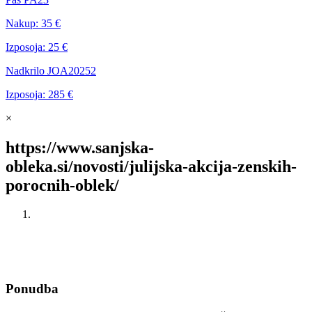
Nakup:
35 €
Izposoja:
25 €
Nadkrilo JOA20252
Izposoja:
285 €
×
https://www.sanjska-
obleka.si/novosti/julijska-akcija-zenskih-
porocnih-oblek/
Ponudba