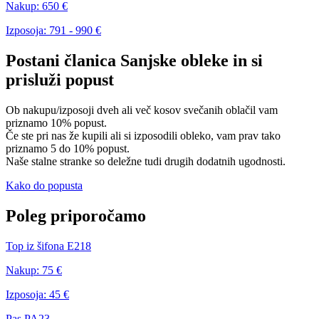
Nakup:
650 €
Izposoja:
791 - 990 €
Postani članica Sanjske obleke in si
prisluži popust
Ob nakupu/izposoji dveh ali več kosov svečanih oblačil vam
priznamo 10% popust.
Če ste pri nas že kupili ali si izposodili obleko, vam prav tako
priznamo 5 do 10% popust.
Naše stalne stranke so deležne tudi drugih dodatnih ugodnosti.
Kako do popusta
Poleg priporočamo
Top iz šifona E218
Nakup:
75 €
Izposoja:
45 €
Pas PA23