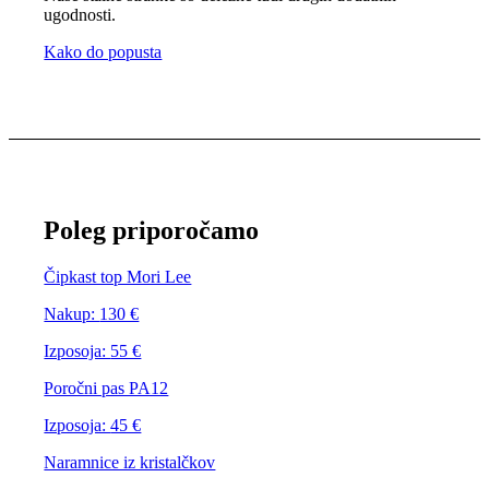
ugodnosti.
Kako do popusta
Poleg priporočamo
Čipkast top Mori Lee
Nakup:
130 €
Izposoja:
55 €
Poročni pas PA12
Izposoja:
45 €
Naramnice iz kristalčkov