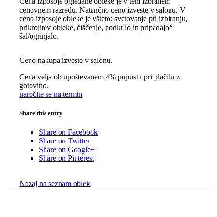
Cena izposoje ogledane obleke je v tem izbranem
cenovnem razredu. Natančno ceno izveste v salonu. V
ceno izposoje obleke je všteto: svetovanje pri izbiranju,
prikrojitev obleke, čiščenje, podkrilo in pripadajoč
šal/ogrinjalo.
Ceno nakupa izveste v salonu.
Cena velja ob upoštevanem 4% popustu pri plačilu z
gotovino.
naročite se na termin
Share this entry
Share on Facebook
Share on Twitter
Share on Google+
Share on Pinterest
Nazaj na seznam oblek