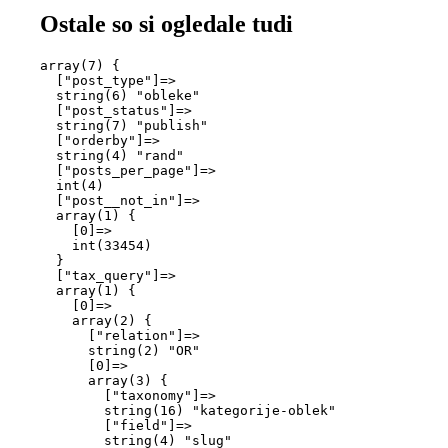
Ostale so si ogledale tudi
array(7) {

  ["post_type"]=>

  string(6) "obleke"

  ["post_status"]=>

  string(7) "publish"

  ["orderby"]=>

  string(4) "rand"

  ["posts_per_page"]=>

  int(4)

  ["post__not_in"]=>

  array(1) {

    [0]=>

    int(33454)

  }

  ["tax_query"]=>

  array(1) {

    [0]=>

    array(2) {

      ["relation"]=>

      string(2) "OR"

      [0]=>

      array(3) {

        ["taxonomy"]=>

        string(16) "kategorije-oblek"

        ["field"]=>

        string(4) "slug"
