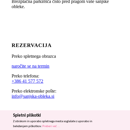
Brezplačna parkirišča čisto pred pragom vaše sanjske
obleke.
REZERVACIJA
Preko spletnega obrazca
naročite se na termin
Preko telefona:
+386 41 577 572
Preko elektronske pošte:
info@sanjska-obleka.si
Spletni piškotki
Z obiskom in uporabo spletnega mesta soglašate z uporabo in
beleženjem piškotkov.
Preberi več ...