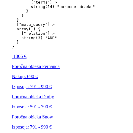
        ["terms"]=>

        string(14) "porocne-obleke"

      }

    }

  }

  ["meta_query"]=>

  array(1) {

    ["relation"]=>

    string(3) "AND"

  }

-1305 €
Poročna obleka Fernanda
Nakup:
690 €
Izposoja:
791 - 990 €
Poročna obleka Darby
Izposoja:
591 - 790 €
Poročna obleka Snow
Izposoja:
791 - 990 €