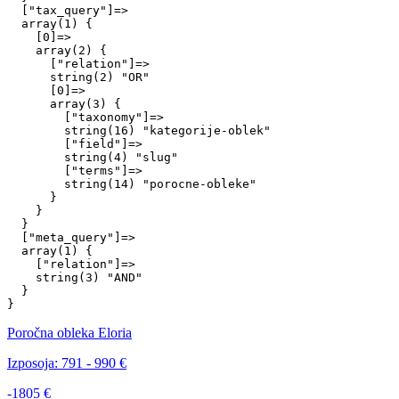
  ["tax_query"]=>

  array(1) {

    [0]=>

    array(2) {

      ["relation"]=>

      string(2) "OR"

      [0]=>

      array(3) {

        ["taxonomy"]=>

        string(16) "kategorije-oblek"

        ["field"]=>

        string(4) "slug"

        ["terms"]=>

        string(14) "porocne-obleke"

      }

    }

  }

  ["meta_query"]=>

  array(1) {

    ["relation"]=>

    string(3) "AND"

  }

Poročna obleka Eloria
Izposoja:
791 - 990 €
-1805 €