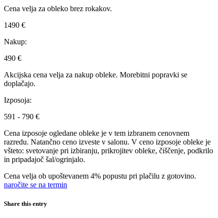
Cena velja za obleko brez rokakov.
1490 €
Nakup:
490 €
Akcijska cena velja za nakup obleke. Morebitni popravki se
doplačajo.
Izposoja:
591 - 790 €
Cena izposoje ogledane obleke je v tem izbranem cenovnem
razredu. Natančno ceno izveste v salonu. V ceno izposoje obleke je
všteto: svetovanje pri izbiranju, prikrojitev obleke, čiščenje, podkrilo
in pripadajoč šal/ogrinjalo.
Cena velja ob upoštevanem 4% popustu pri plačilu z gotovino.
naročite se na termin
Share this entry