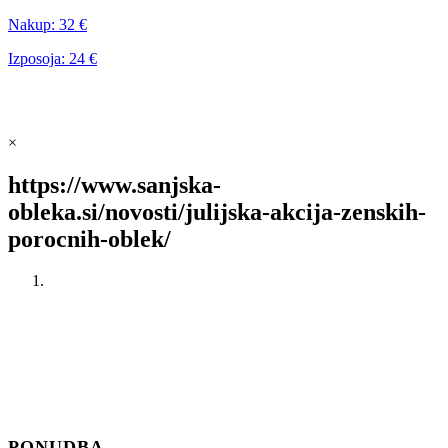
Nakup:
32 €
Izposoja:
24 €
×
https://www.sanjska-
obleka.si/novosti/julijska-akcija-zenskih-
porocnih-oblek/
PONUDBA