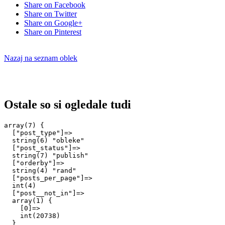
Share on Facebook
Share on Twitter
Share on Google+
Share on Pinterest
Nazaj na seznam oblek
Ostale so si ogledale tudi
array(7) {

  ["post_type"]=>

  string(6) "obleke"

  ["post_status"]=>

  string(7) "publish"

  ["orderby"]=>

  string(4) "rand"

  ["posts_per_page"]=>

  int(4)

  ["post__not_in"]=>

  array(1) {

    [0]=>

    int(20738)

  }
