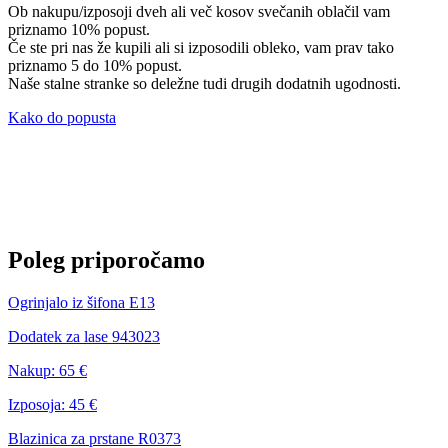
Ob nakupu/izposoji dveh ali več kosov svečanih oblačil vam
priznamo 10% popust.
Če ste pri nas že kupili ali si izposodili obleko, vam prav tako
priznamo 5 do 10% popust.
Naše stalne stranke so deležne tudi drugih dodatnih ugodnosti.
Kako do popusta
Poleg priporočamo
Ogrinjalo iz šifona E13
Dodatek za lase 943023
Nakup:
65 €
Izposoja:
45 €
Blazinica za prstane R0373