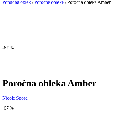
Ponudba oblek
/
Poročne obleke
/
Poročna obleka Amber
-67 %
Poročna obleka Amber
Nicole Spose
-67 %