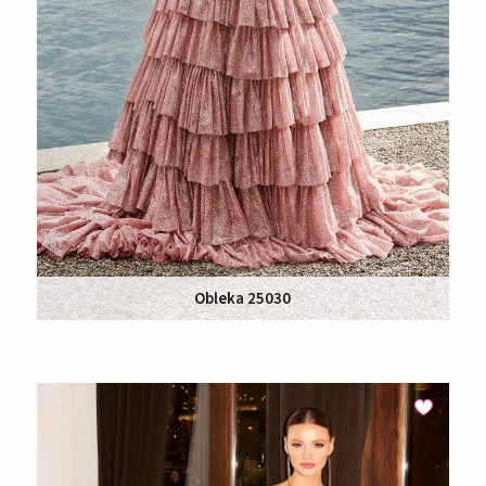
Obleka 25030
Nakup:
745 €
Izposoja:
445 €