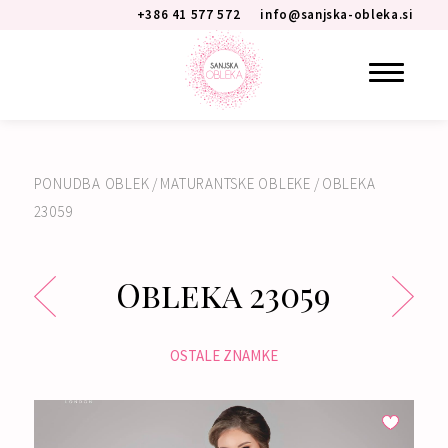
+386 41 577 572
info@sanjska-obleka.si
PONUDBA OBLEK
/
MATURANTSKE OBLEKE
/
OBLEKA
23059
Obleka 23059
OSTALE ZNAMKE