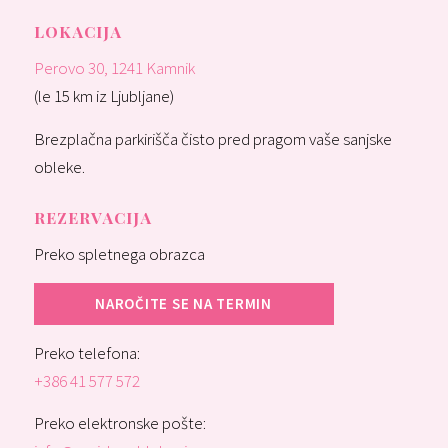
LOKACIJA
Perovo 30, 1241 Kamnik
(le 15 km iz Ljubljane)
Brezplačna parkirišča čisto pred pragom vaše sanjske
obleke.
REZERVACIJA
Preko spletnega obrazca
NAROČITE SE NA TERMIN
Preko telefona:
+386 41 577 572
Preko elektronske pošte: