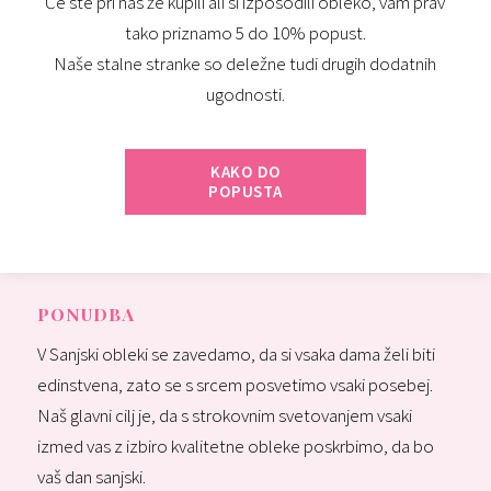
Če ste pri nas že kupili ali si izposodili obleko, vam prav
tako priznamo 5 do 10% popust.
Naše stalne stranke so deležne tudi drugih dodatnih
ugodnosti.
KAKO DO
POPUSTA
PONUDBA
V Sanjski obleki se zavedamo, da si vsaka dama želi biti
edinstvena, zato se s srcem posvetimo vsaki posebej.
Naš glavni cilj je, da s strokovnim svetovanjem vsaki
izmed vas z izbiro kvalitetne obleke poskrbimo, da bo
vaš dan sanjski.