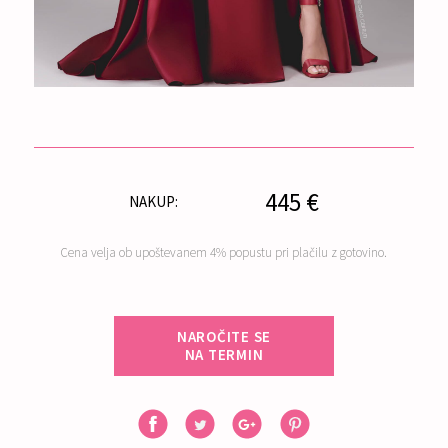
445 €
NAKUP:
Cena velja ob upoštevanem 4% popustu pri plačilu z gotovino.
NAROČITE SE
NA TERMIN