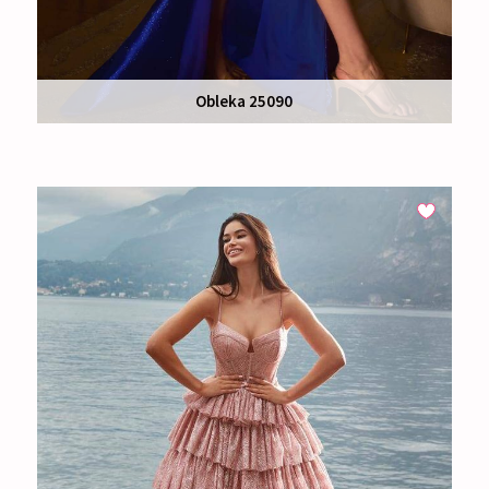
Obleka 25090
Nakup:
465 €