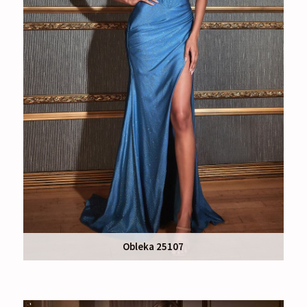
Obleka 25107
Nakup:
195 €