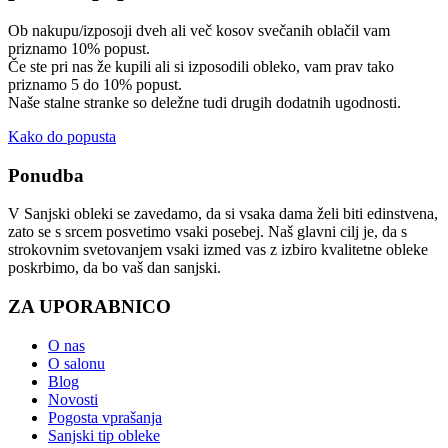
Ob nakupu/izposoji dveh ali več kosov svečanih oblačil vam
priznamo 10% popust.
Če ste pri nas že kupili ali si izposodili obleko, vam prav tako
priznamo 5 do 10% popust.
Naše stalne stranke so deležne tudi drugih dodatnih ugodnosti.
Kako do popusta
Ponudba
V Sanjski obleki se zavedamo, da si vsaka dama želi biti edinstvena,
zato se s srcem posvetimo vsaki posebej. Naš glavni cilj je, da s
strokovnim svetovanjem vsaki izmed vas z izbiro kvalitetne obleke
poskrbimo, da bo vaš dan sanjski.
ZA UPORABNICO
O nas
O salonu
Blog
Novosti
Pogosta vprašanja
Sanjski tip obleke