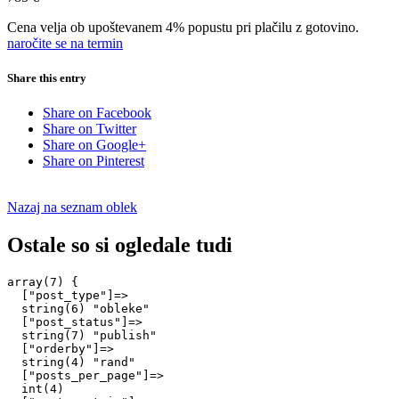
Cena velja ob upoštevanem 4% popustu pri plačilu z gotovino.
naročite se na termin
Share this entry
Share on Facebook
Share on Twitter
Share on Google+
Share on Pinterest
Nazaj na seznam oblek
Ostale so si ogledale tudi
array(7) {

  ["post_type"]=>

  string(6) "obleke"

  ["post_status"]=>

  string(7) "publish"

  ["orderby"]=>

  string(4) "rand"

  ["posts_per_page"]=>

  int(4)
