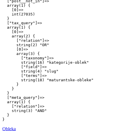
  ["post__not_in"]=>

  array(1) {

    [0]=>

    int(27035)

  }

  ["tax_query"]=>

  array(1) {

    [0]=>

    array(2) {

      ["relation"]=>

      string(2) "OR"

      [0]=>

      array(3) {

        ["taxonomy"]=>

        string(16) "kategorije-oblek"

        ["field"]=>

        string(4) "slug"

        ["terms"]=>

        string(18) "maturantske-obleke"

      }

    }

  }

  ["meta_query"]=>

  array(1) {

    ["relation"]=>

    string(3) "AND"

  }

Obleka