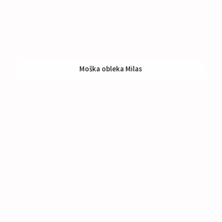
Moška obleka Milas
Nakup:
590 €