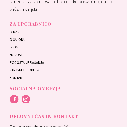
izmed vas z izbiro kvalitetne obleke poskrbimo, da bo
vaš dan sanjski.
ZA UPORABNICO
O NAS
O SALONU
BLOG
NOVOSTI
POGOSTA VPRAŠANJA
SANJSKI TIP OBLEKE
KONTAKT
SOCIALNA OMREŽJA
DELOVNI ČAS IN KONTAKT
Delamo vse dni (razen nedelje) –