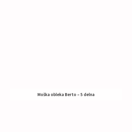
Moška obleka Berto – 5 delna
Nakup:
565 €