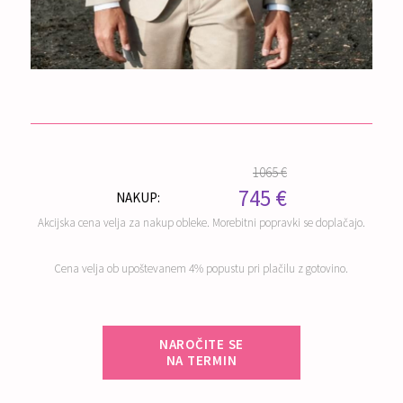
1065 €
745 €
NAKUP:
Akcijska cena velja za nakup obleke. Morebitni popravki se doplačajo.
Cena velja ob upoštevanem 4% popustu pri plačilu z gotovino.
NAROČITE SE
NA TERMIN