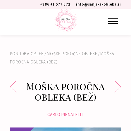
+386 41 577 572
info@sanjska-obleka.si
PONUDBA OBLEK
/
MOŠKE POROČNE OBLEKE
/
MOŠKA
POROČNA OBLEKA (BEŽ)
Moška poročna
obleka (bež)
CARLO PIGNATELLI