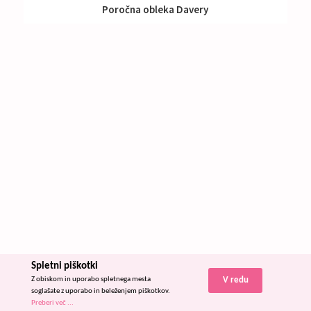
Poročna obleka Davery
Izposoja:
591 - 790 €
Spletni piškotki
Z obiskom in uporabo spletnega mesta
V redu
soglašate z uporabo in beleženjem piškotkov.
Preberi več ...