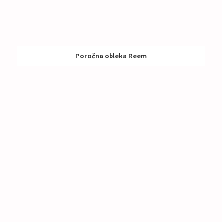
Poročna obleka Reem
Izposoja:
Nad 1000 €