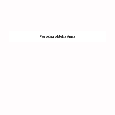
Poročna obleka Anna
Izposoja:
791 - 990 €