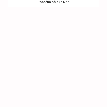
Poročna obleka Noa
Izposoja:
791 - 990 €