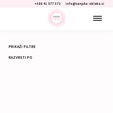
+386 41 577 572
info@sanjska-obleka.si
Poročna obleka je vsekakor ena izmed najbolj
PRIKAŽI FILTRE
pomembnih elementov vaše poroke. Na najlepši dan
bodo v vas uprte vse oči in poročne fotografije, na
katerih boste blestele, bodo večni spomin.
Pri izbiri poročne obleke se lahko odločate med
različnimi kroji, kot so princess kroj, A-linija in kroj morske
deklice. Princess kroj poročne obleke poudari pas, krilo
pa se bogato nadaljuje vse do tal. Tradicionalna A-linija
prav tako poudari pas, krilni del poročne obleke pa je le