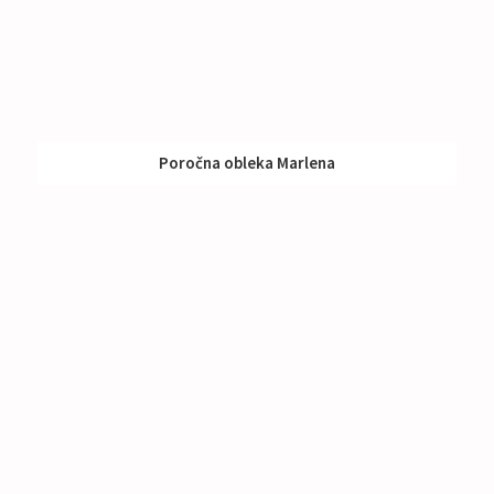
Poročna obleka Marlena
Izposoja:
791 - 990 €