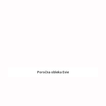
Poročna obleka Evie
Izposoja:
791 - 990 €