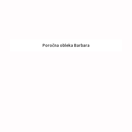
Poročna obleka Barbara
Izposoja:
591 - 790 €