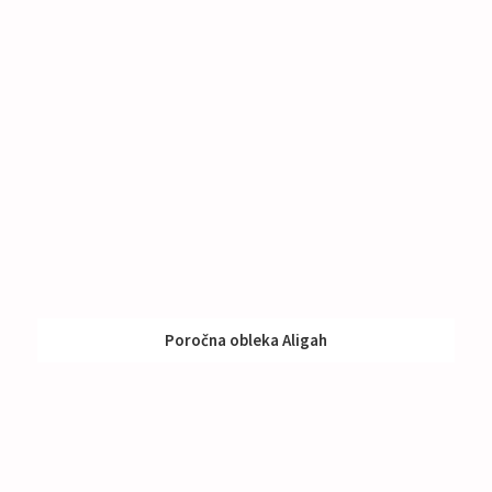
Poročna obleka Aligah
Nakup:
990 €
Izposoja:
591 - 790 €