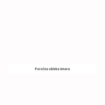
Poročna obleka Amara
Izposoja:
591 - 790 €