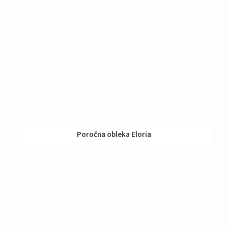
Poročna obleka Eloria
Izposoja:
791 - 990 €