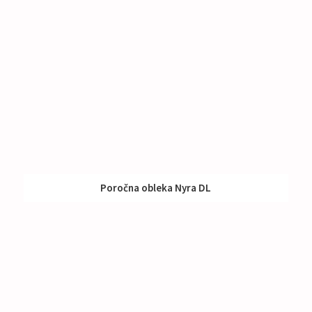
Poročna obleka Nyra DL
Izposoja:
791 - 990 €