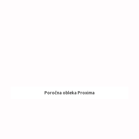
Poročna obleka Proxima
Izposoja:
Nad 1000 €