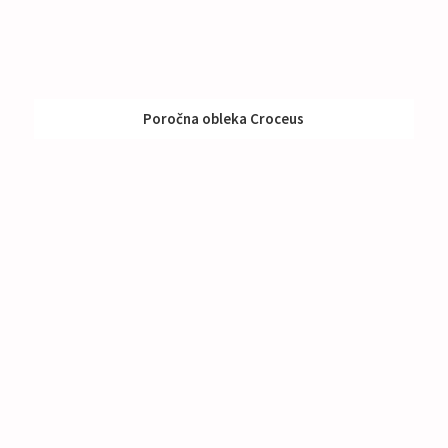
Poročna obleka Croceus
Izposoja:
591 - 790 €