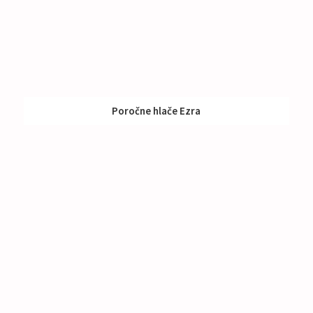
Poročne hlače Ezra
Nakup:
260 €
Izposoja:
Do 398 €