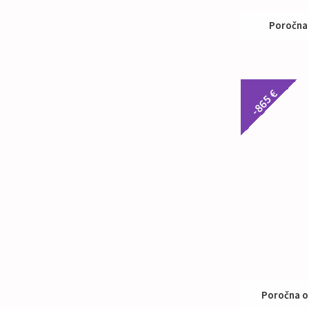
Poročna
Nak
-865 €
Poročna o