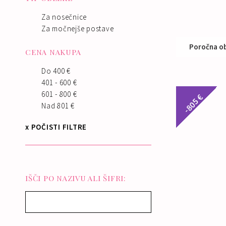
Za nosečnice
Za močnejše postave
Poročna ob
CENA NAKUPA
Nak
Do 400 €
401 - 600 €
601 - 800 €
-805 €
Nad 801 €
x POČISTI FILTRE
IŠČI PO NAZIVU ALI ŠIFRI: