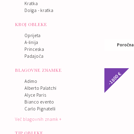
Kratka
Dolga - kratka
KROJ OBLEKE
Oprijeta
A-linija
Poročna
Princeska
Padajoča
Nak
BLAGOVNE ZNAMKE
-1800 €
Adimo
Alberto Palatchi
Alyce Paris
Bianco evento
Carlo Pignatelli
Več blagovnih znamk +
TIP OBLEKE