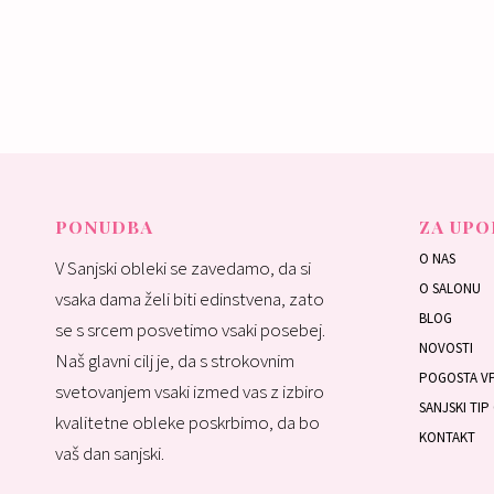
Nak
PONUDBA
ZA UPO
O NAS
V Sanjski obleki se zavedamo, da si
O SALONU
vsaka dama želi biti edinstvena, zato
BLOG
se s srcem posvetimo vsaki posebej.
NOVOSTI
Naš glavni cilj je, da s strokovnim
POGOSTA V
svetovanjem vsaki izmed vas z izbiro
SANJSKI TIP
kvalitetne obleke poskrbimo, da bo
KONTAKT
vaš dan sanjski.