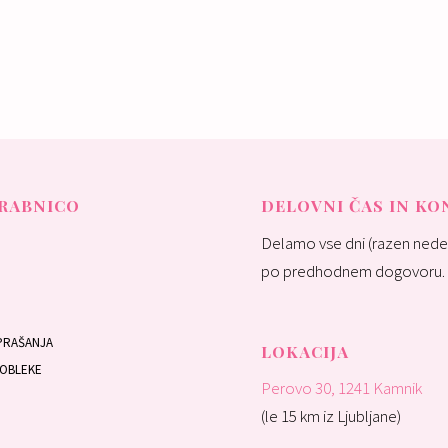
up:
690 €
Nakup:
450 €
RABNICO
DELOVNI ČAS IN K
Delamo vse dni (razen nedel
po predhodnem dogovoru.
PRAŠANJA
LOKACIJA
 OBLEKE
Perovo 30, 1241 Kamnik
(le 15 km iz Ljubljane)