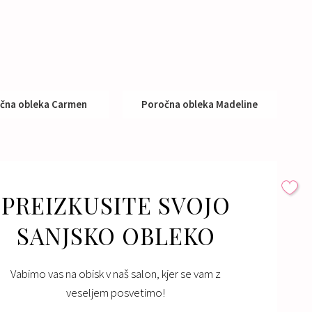
čna obleka Carmen
Poročna obleka Madeline
Nakup:
860 €
Nakup:
650 €
PREIZKUSITE SVOJO
SANJSKO OBLEKO
Vabimo vas na obisk v naš salon, kjer se vam z
veseljem posvetimo!