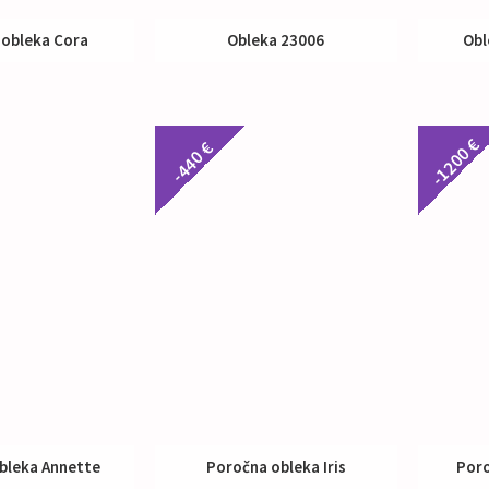
 obleka Cora
Obleka 23006
Obl
up:
390 €
Nakup:
595 €
-1200 €
-440 €
bleka Annette
Poročna obleka Iris
Poro