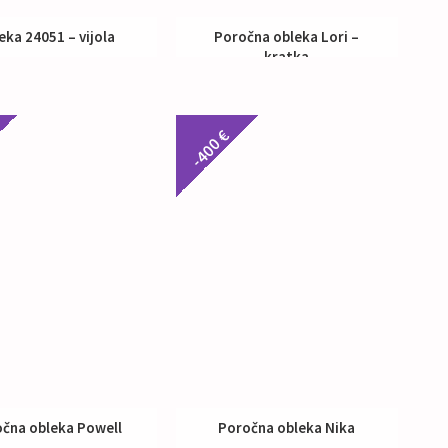
eka 24051 – vijola
Poročna obleka Lori –
kratka
Nakup:
295 €
Nakup:
295 €
-400 €
čna obleka Powell
Poročna obleka Nika