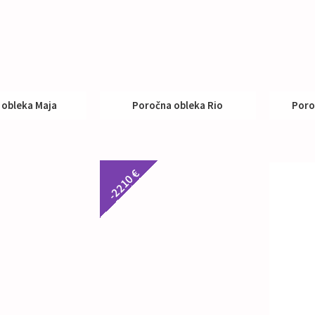
 obleka Maja
Poročna obleka Rio
Poro
up:
295 €
Nakup:
390 €
-2210 €