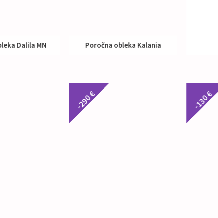
leka Dalila MN
Poročna obleka Kalania
up:
890 €
Nakup:
590 €
-290 €
-130 €