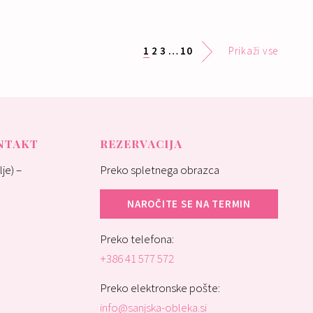
Nakup:
650 €
Nakup:
285 €
1
2
3
…
10
Prikaži vse
ONTAKT
REZERVACIJA
je) –
Preko spletnega obrazca
NAROČITE SE NA TERMIN
Preko telefona:
+386 41 577 572
Preko elektronske pošte:
info@sanjska-obleka.si