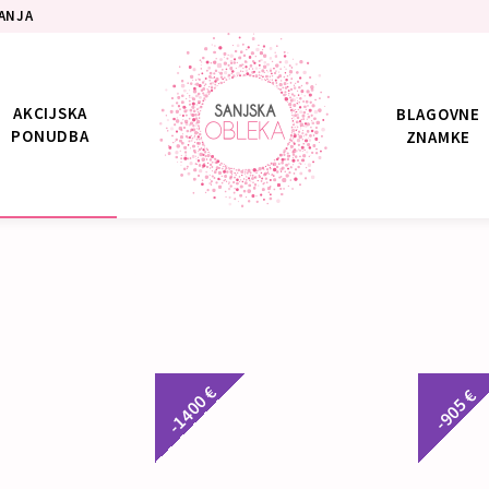
ANJA
AKCIJSKA
BLAGOVNE
PONUDBA
ZNAMKE
-1400 €
-905 €