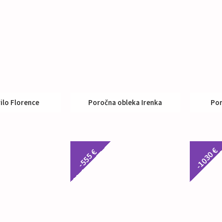
rilo Florence
Poročna obleka Irenka
Por
up:
470 €
Nakup:
690 €
-1030 €
-555 €