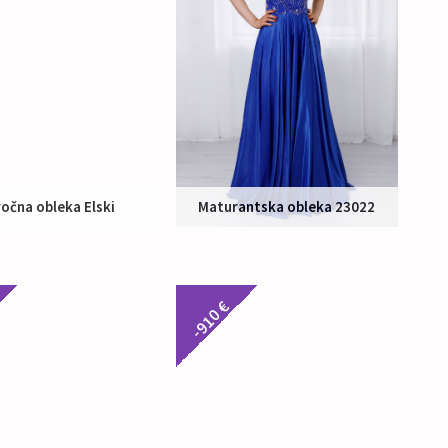
očna obleka Elski
Maturantska obleka 23022
Nakup:
590 €
Nakup:
196 €
-910 €