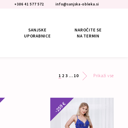
+386 41 577 572
info@sanjska-obleka.si
SANJSKE
NAROČITE SE
UPORABNICE
NA TERMIN
1
2
3
…
10
Prikaži vse
-259 €